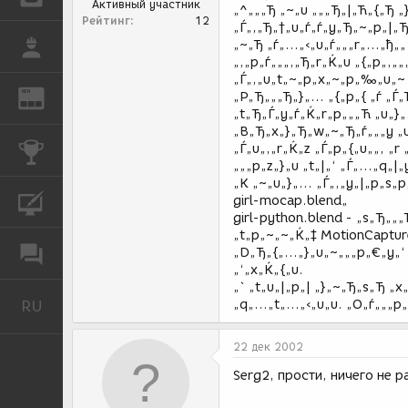
Активный участник
„^„„„Ђ „~„u „„„Ђ„|„Ћ„{„Ђ „
Рейтинг
12
„Ѓ„‚„Ђ„†„u„ѓ„ѓ„y„Ђ„~„p„|„Ђ
„~„Ђ „ѓ„…„‹„u„ѓ„„„r„…„ђ„„ 
РАБОТА
„‚„p„ѓ„„„‚„Ђ„r„Ќ„u „{„p„‚„„
„Ѓ„‚„u„t„~„p„x„~„p„‰„u„~ „t
REN
„P„Ђ„„„Ђ„}„… „{„p„{ „ѓ „Ѓ
ЖУРНАЛ
„t„Ђ„Ѓ„y„ѓ„Ќ„r„p„„„Ћ „u„}
„B„Ђ„x„}„Ђ„w„~„Ђ„ѓ„„„y „u„
„Ѓ„u„‚„r„Ќ„z „Ѓ„p„{„u„„, „r
КОНКУРСЫ
„„„p„z„}„u „t„|„‘ „Ѓ„…„q„|„
„K „~„u„}„… „Ѓ„‚„y„|„p„s„p
girl-mocap.blend„
КУРСЫ
girl-python.blend - „s„Ђ„„
„t„p„~„~„Ќ„‡ MotionCaptur
ФОРУМ
„D„Ђ„{„…„}„u„~„„„p„€„y„‘ „
„‘„x„Ќ„{„u.
„` „t„u„|„p„| „}„~„Ђ„s„Ђ „
RU
„q„…„t„…„‹„u„u. „O„ѓ„„„p„
Русский
22 дек 2002
Serg2, прости, ничего не 