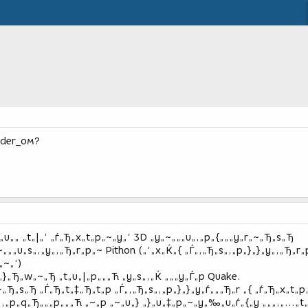
nder_ом?
{„u„„ „t„|„‘ „ѓ„Ђ„x„t„p„~„y„‘ 3D „y„~„„„u„‚„p„{„„„y„r„~„Ђ„s„Ђ
„„„u„s„‚„y„‚„Ђ„r„p„~ Pithon („‘„x„Ќ„{ „Ѓ„‚„Ђ„s„‚„p„}„}„y„‚„Ђ„r„
„~„‘)
 „}„Ђ„w„~„Ђ „t„u„|„p„„„Ћ „y„s„‚„Ќ „„„y„Ѓ„p Quake.
~„Ђ„s„Ђ „Ѓ„Ђ„t„‡„Ђ„t„p „Ѓ„‚„Ђ„s„‚„p„}„}„y„ѓ„„„Ђ„r „{ „ѓ„Ђ„x„t„
„‚„p„q„Ђ„„„p„„„Ћ „~„p „~„u„} „}„u„‡„p„~„y„‰„u„ѓ„{„y „„„‚„…„t