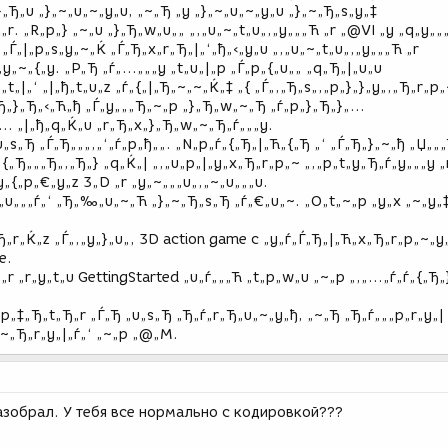
}„Ђ„u „}„~„u„~„y„u, „~„Ђ „y „}„~„u„~„y„u „}„~„Ђ„s„y„‡
„r. „R„p„} „~„u „}„Ђ„w„u„„ „‚„u„~„t„u„‚„y„„„Ћ „r „@VI „y „q„y„„
„Ѓ„|„p„s„y„~„Ќ „Ѓ„Ђ„x„r„Ђ„|„‘„ђ„‹„y„u „‚„u„~„t„u„‚„y„„„Ћ „r
„y„~„{„y. „P„Ђ „ѓ„…„„„y „t„u„|„p „Ѓ„p„{„u„„ „q„Ђ„|„u„u
„|„‘ „|„ђ„t„u„z „ѓ„{„|„Ђ„~„~„Ќ„‡ „{ „Ѓ„‚„Ђ„s„‚„p„}„}„y„‚„Ђ„r„p„
„Ђ„}„Ђ„‹„Ћ„ђ „Ѓ„y„„„Ђ„~„p „}„Ђ„w„~„Ђ „ѓ„p„}„Ђ„}„…
„… „|„ђ„q„Ќ„u „r„Ђ„x„}„Ђ„w„~„Ђ„ѓ„„„y.
s„Ђ „Ѓ„Ђ„„„‚„‘„ѓ„p„ђ„„. „N„p„ѓ„{„Ђ„|„Ћ„{„Ђ „‘ „Ѓ„Ђ„}„~„ђ „Џ„„
 „{„Ђ„„„Ђ„‚„Ђ„} „q„Ќ„| „‚„u„p„|„y„x„Ђ„r„p„~ „‚„p„t„y„Ђ„ѓ„y„„„y „r
y„{„p„€„y„z 3„D „r „y„~„„„u„‚„~„u„„„u.
„u„„„ѓ„‘ „Ђ„‰„u„~„Ћ „}„~„Ђ„s„Ђ „ѓ„€„u„~. „O„t„~„p „y„x „~„y„
„Ђ„r„Ќ„z „Ѓ„‚„y„}„u„‚ 3D action game c „y„ѓ„Ѓ„Ђ„|„Ћ„x„Ђ„r„p„~„y
e.
r „r„y„t„u GettingStarted „u„ѓ„„„Ћ „t„p„w„u „~„p „‚„…„ѓ„ѓ„{„Ђ„
x„p„‡„Ђ„t„Ђ„r „Ѓ„Ђ „u„s„Ђ „Ђ„ѓ„r„Ђ„u„~„y„ђ, „~„Ђ „Ђ„ѓ„„„p„r„y„|
~„Ђ„r„y„|„ѓ„‘ „~„p „@„M.
разобрал. У тебя все нормально с кодировкой???