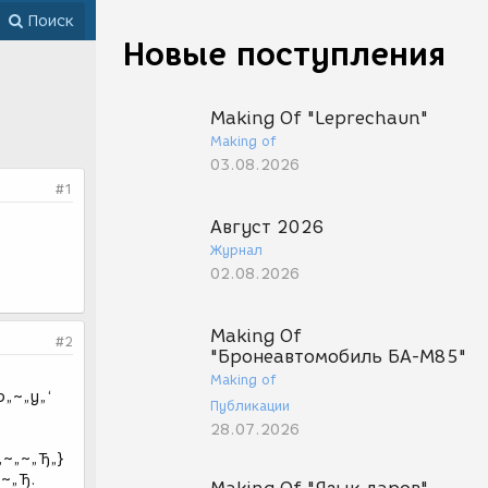
Поиск
Новые поступления
Making Of "Leprechaun"
Making of
03.08.2026
#1
Август 2026
Журнал
02.08.2026
Making Of
#2
"Бронеавтомобиль БА-М85"
Making of
p„~„y„‘
Публикации
28.07.2026
p„~„~„Ђ„}
„~„Ђ.