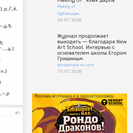
Making Of "Язык даров"
Making of
„}„p„Ѓ„Ќ,
Публикации
20.07.2026
~„y„ђ.
Журнал продолжает
выходить — благодаря New
„Ђ
Art School. Интервью с
 „‚„y„|
основателем школы Егором
Гришиным
‡
Интересное из сети
„u„}
15.07.2026
}
 „~„p
#3