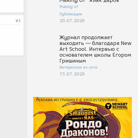
Making Of "Язык даров"
Making of
Публикации
20.07.2026
#3
Журнал продолжает
выходить — благодаря New
Art School. Интервью с
основателем школы Егором
Гришиным
Интересное из сети
15.07.2026