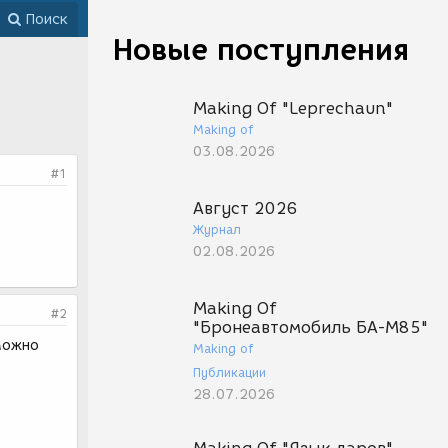
Поиск
Новые поступления
Making Of "Leprechaun"
Making of
03.08.2026
#1
.
Август 2026
Журнал
02.08.2026
Making Of
#2
"Бронеавтомобиль БА-М85"
 можно
Making of
Публикации
28.07.2026