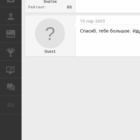
Знаток
Рейтинг
66
РАБОТА
10 мар 2003
Спасиб, тебе большое. Ид
REN
ЖУРНАЛ
КОНКУРСЫ
Guest
КУРСЫ
ФОРУМ
RU
Русский