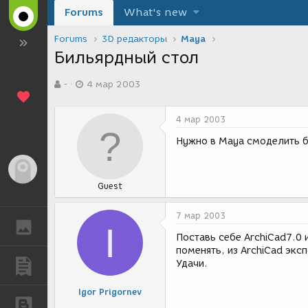
Forums
What's new
Forums
3D редакторы
Maya
Бильярдный стол
А
Д
-
4 мар 2003
в
а
т
т
о
а
4 мар 2003
р
с
т
о
Нужно в Мауа смоделить б
е
з
м
д
Гость
ы
а
Guest
н
и
я
7 мар 2003
ГАЛЕРЕЯ
I
Поставь себе ArchiCad7.0 
поменять, из ArchiCad экс
Удачи.
ПУБЛИКАЦИИ
Igor Prigornev
БЛОГИ