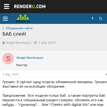
Обсуждение сайта
БАБ слей!
А
Д
Sergei Nevshupov
1 апр 2001
в
а
т
т
о
а
S
р
с
Sergei Nevshupov
т
о
Мастер
е
з
м
д
ы
а
1 апр 2001
н
Грешен. Я сделал одну модель обнаженной женщины. Грешен
и
Выставил ее на всеобщее обозрение.
я
Предложение. Все модели голых баб, а также портреты баб
перенести в специальный раздел галереи, обозвать его как
нибудь - "гуманоид"... Или "Cheeks with digital tits" или еще