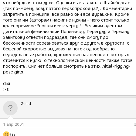
что нибудь в этом духе. Оценки выставлять в Штайнбергах
(так по-моему зовут этого первопроходца?). Комментарии
запретить в принципе, все равно они все дурацкие. Кроме
того они им (авторам) нафиг не нужны - чего стоит только
красноречивое "пошли все к черту!". Великим адептам
дигитальной феминизации Попенкеру, Перегуду и Герману
Завиткову отвести подраздел, где они смогут до
бесконечности соревноваться друг с другом в крутости, с
бешеной скоростью выдавая на поток однообразно
недоделанные работы, художественная ценность которых
стремится к нулю; о технологической ценности также готов
поспорить. Сил нет больше смотреть на этих initial-rigging-
pose girls.
dixi
:-s
Guest
1 апр 2001
)))