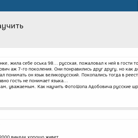
научить
ке, жила себе оська 98... русская, пожаловал к ней в гости 
вич аж 7-го поколения. Они понравились друг другу, но как 
ал понимать он язык великорусский. Покопались тогда в реест
вно гость не понимает языка...
Вам, уважаемым. Как научить ФотоШопа Адобовича русские ш
!
 2000 виндах хорошо живет...