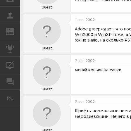
Guest
РАБОТА
1 авг 2002
Adobe утверждает, что пос
REN
ЖУРНАЛ
Win2000 и WinXP тоже, а W
Уж не знаю, на сколько PS
КОНКУРСЫ
Guest
2 авг 2002
КУРСЫ
меняй коньки на санки
ФОРУМ
Guest
RU
Русский
2 авг 2002
Шрифты нормальные постав
мефодиевскими. Нечего в 
Guest