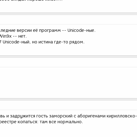
ледние версии её программ -- Unicode-ные.
in9x -- нет.
7 Unicode-ный, но истина где-то рядом.
ь и задружится гость заморский с аборигенами кирилловско
реестре копаться: там все нормально.