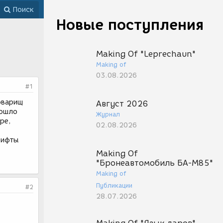
Поиск
Новые поступления
Making Of "Leprechaun"
Making of
03.08.2026
#1
товарищ
Август 2026
дошло
Журнал
ре,
02.08.2026
рифты
Making Of
"Бронеавтомобиль БА-М85"
Making of
Публикации
#2
28.07.2026