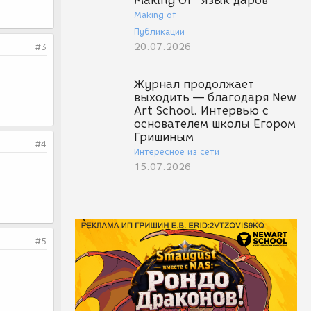
Making Of "Язык даров"
Making of
Публикации
20.07.2026
#3
Журнал продолжает
выходить — благодаря New
Art School. Интервью с
основателем школы Егором
Гришиным
#4
Интересное из сети
15.07.2026
#5
-