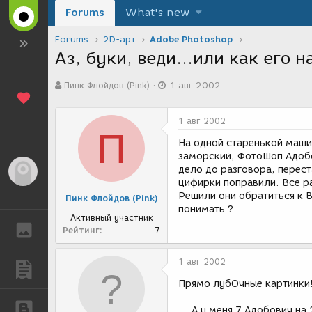
Forums
What's new
Forums
2D-арт
Adobe Photoshop
Аз, буки, веди...или как его 
А
Д
Пинк Флойдов (Pink)
1 авг 2002
в
а
т
т
о
а
1 авг 2002
р
с
П
т
о
На одной старенькой машин
е
з
заморский, ФотоШоп Адобо
м
д
дело до разговора, перест
Гость
ы
а
цифирки поправили. Все ра
н
Решили они обратиться к 
Пинк Флойдов (Pink)
и
понимать ?
я
Активный участник
ГАЛЕРЕЯ
Рейтинг
7
1 авг 2002
ПУБЛИКАЦИИ
Прямо лубОчные картинки
БЛОГИ
... А у меня 7 Адобович на