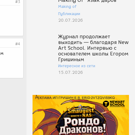
Making Of "Язык даров"
#3
Making of
Публикации
20.07.2026
Журнал продолжает
выходить — благодаря New
#4
Art School. Интервью с
ом
основателем школы Егором
Гришиным
Интересное из сети
15.07.2026