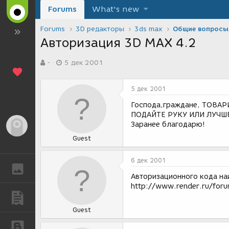
Forums
What's new
Forums
3D редакторы
3ds max
Общие вопросы
Авторизация 3D MAX 4.2
А
Д
-
5 дек 2001
в
а
т
т
о
а
5 дек 2001
р
с
т
о
Господа,граждане, ТОВА
е
з
ПОДАЙТЕ РУКУ ИЛИ ЛУЧШЕ
м
д
Заранее благодарю!
Гость
ы
а
Guest
н
и
я
6 дек 2001
ГАЛЕРЕЯ
Авторизационного кода наи
http://www.render.ru/for
ПУБЛИКАЦИИ
Guest
БЛОГИ