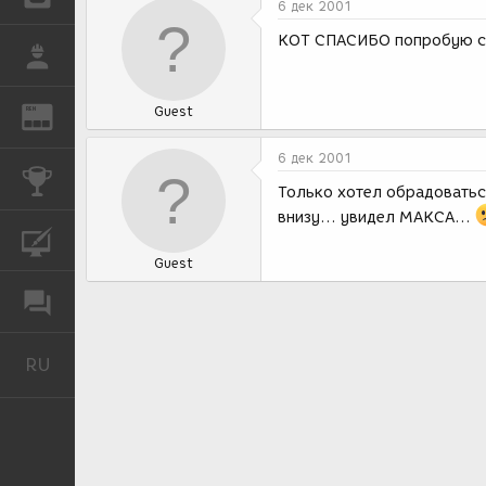
6 дек 2001
KOT СПАСИБО попробую с 
РАБОТА
Guest
REN
ЖУРНАЛ
6 дек 2001
КОНКУРСЫ
Только хотел обрадоваться
внизу... увидел МАКСА...
КУРСЫ
Guest
ФОРУМ
RU
Русский