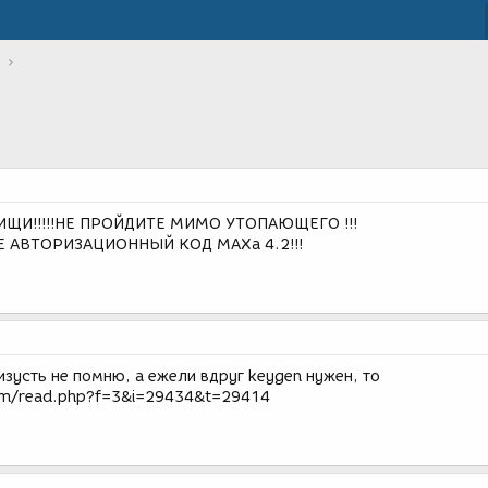
РИЩИ!!!!!НЕ ПРОЙДИТЕ МИМО УТОПАЮЩЕГО !!!
 АВТОРИЗАЦИОННЫЙ КОД MAXa 4.2!!!
зусть не помню, а ежели вдруг keygen нужен, то
um/read.php?f=3&i=29434&t=29414