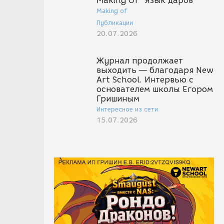
Making Of "Язык даров"
Making of
Публикации
20.07.2026
Журнал продолжает
выходить — благодаря New
Art School. Интервью с
основателем школы Егором
Гришиным
Интересное из сети
15.07.2026