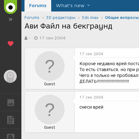
Forums
What's new
Forums
3D редакторы
3ds max
Общие вопросы
Ави Файл на бекграунд
А
Д
-
17 сен 2004
в
а
т
т
о
а
17 сен 2004
р
с
т
о
Короче недавно врей поста
е
з
То есть ставяться, но при
м
д
Чего я только не пробовал
Гость
ы
а
ДЕЛАТЬ!!!!!!!!!!!!!!!!!!!!!!!!!!
Guest
н
и
я
17 сен 2004
ГАЛЕРЕЯ
снеси врей
ПУБЛИКАЦИИ
Guest
БЛОГИ