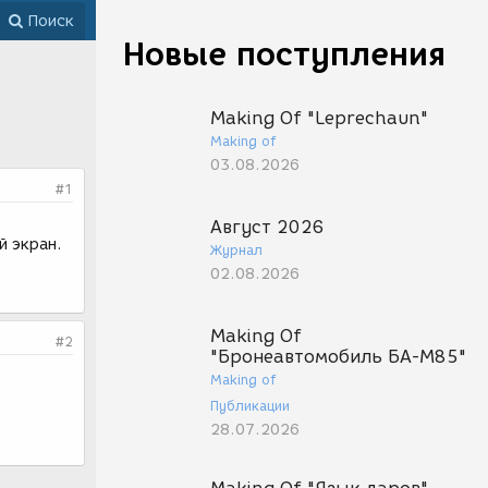
Поиск
Новые поступления
Making Of "Leprechaun"
Making of
03.08.2026
#1
Август 2026
й экран.
Журнал
02.08.2026
Making Of
#2
"Бронеавтомобиль БА-М85"
Making of
Публикации
28.07.2026