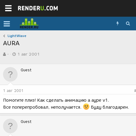
LightWave
AURA
А
Д
-
1 авг 2001
в
а
т
т
о
а
Guest
р
с
т
о
е
з
м
д
1 авг 2001
ы
а
н
Помогите плиз! Как сделать анимацию а ауре v1.
и
Все поперепробовал, неполучается.
Буду благодарен.
я
Guest