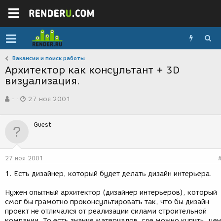
Вакансии и поиск работы
Архитектор как консультант + 3D
визуализация.
А
Д
-
27 ноя 2001
в
а
т
т
о
а
Guest
р
с
т
о
е
з
м
д
27 ноя 2001
ы
а
н
1. Есть дизайнер, который будет делать дизайн интерьера.
и
я
Нужен опытный архитектор (дизайнер интерьеров), который
смог бы грамотно проконсультировать так, что бы дизайн
проект не отличался от реализации силами строительной
компании. То есть знание материалов, где можно купить, цен