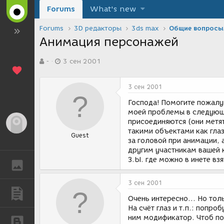
Forums
What's new
Forums
3D редакторы
3ds max
Общие вопросы
Анимация персонажей
А
Д
-
3 сен 2001
в
а
т
т
о
а
3 сен 2001
р
с
т
о
Господа! Помогите пожалу
е
з
моей проблемы в следующе
м
д
присоединяются (они метят
Гость
ы
а
такими объектами как глаз
Guest
н
за головой при анимации, 
и
другим участникам вашей 
я
З.Ы. где можно в инете в
ГАЛЕРЕЯ
3 сен 2001
ПУБЛИКАЦИИ
Очень интересно... Но тол
На счёт глаз и т.п.: попро
ним модификатор. Чтоб по
БЛОГИ