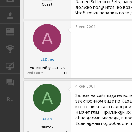
Named Sellection Sets, напр
Guest
Должно получится, но воз
Чтоб точки попали в поле 
РАБОТА
3 сен 2001
REN
ЖУРНАЛ
A
.
КОНКУРСЫ
aLDime
КУРСЫ
Активный участник
Рейтинг
11
ФОРУМ
4 сен 2001
A
Залезь на сайт издательст
RU
Русский
электронном виде по Карак
кто то писал что надопро
Насчет глаз. Прилинкуй их
at на дамми впереди, в п
Alien
Если нужны подробности п
Знаток