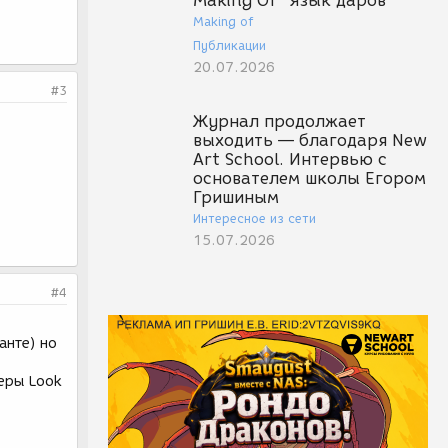
Making Of "Язык даров"
Making of
Публикации
20.07.2026
#3
Журнал продолжает
выходить — благодаря New
Art School. Интервью с
основателем школы Егором
Гришиным
Интересное из сети
15.07.2026
#4
анте) но
леры Look