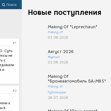
Поиск
Новые поступления
Making Of "Leprechaun"
Making of
03.08.2026
#1
О. Суть
Август 2026
ексы не
Журнал
ть с
02.08.2026
ледовали
а и
Making Of
"Бронеавтомобиль БА-М85"
Making of
#2
Публикации
28.07.2026
мени к
ы в