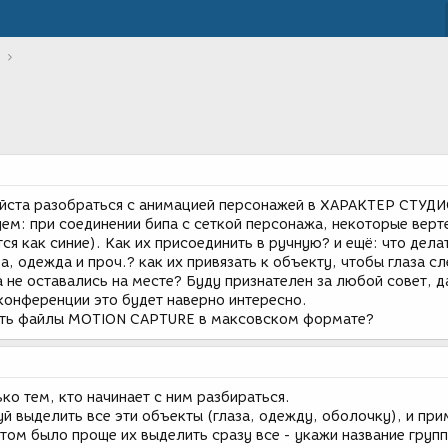
йста разобраться с анимацией персонажей в ХАРАКТЕР СТУДИ
м: при соединении бипа с сеткой персонажа, некоторые верт
ся как синие). Как их присоединить в ручную? и ещё: что дела
а, одежда и проч.? как их привязать к объекту, чтобы глаза с
а не оставались на месте? Буду признателен за любой совет, д
конференции это будет наверно интересно.
зять файлы MOTION CAPTURE в максовском формате?
ько тем, кто начинает с ним разбираться.
буй выделить все эти объекты (глаза, одежду, оболочку), и при
том было проще их выделить сразу все - укажи название групп