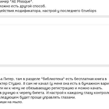
имер "All Phisique".
можно есть другой способ.
действия модификатора, настрой у последнего Envelops
ва Питер, там в разделе "библиотека" есть бесплатная книга в
тер Студио. Я сам не качал (у меня она есть в бумажном вари
йти ни к чему не обязывающую регистрацию и можно качать.
 в ручную к черепу бипета. И настрой к каждому глазу контро
оследующем будет проще управлять глазами.
иши на мыло.