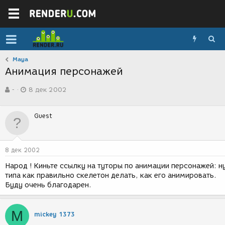
Maya
Анимация персонажей
А
Д
-
8 дек 2002
в
а
т
т
о
а
Guest
р
с
т
о
е
з
м
д
8 дек 2002
ы
а
н
Народ ! Киньте ссылку на туторы по анимации персонажей: н
и
типа как правильно скелетон делать, как его анимировать.
я
Буду очень благодарен.
M
mickey 1373