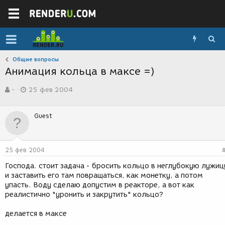
Общие вопросы
Анимация кольца в максе =)
А
Д
-
25 фев 2004
в
а
т
т
о
а
Guest
р
с
т
о
е
з
м
д
25 фев 2004
ы
а
н
Господа. стоит задача - бросить кольцо в неглубокую лужиц
и
и заставить его там повращаться, как монетку, а потом
я
упасть. Воду сделаю допустим в реакторе, а вот как
реалистично "уронить и закрутить" кольцо?
делается в максе