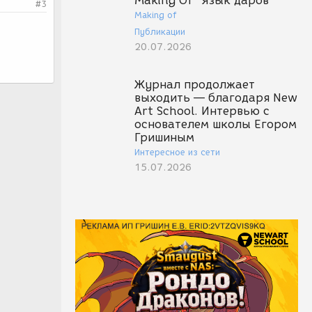
Making Of "Язык даров"
#3
Making of
Публикации
20.07.2026
Журнал продолжает
выходить — благодаря New
Art School. Интервью с
основателем школы Егором
Гришиным
Интересное из сети
15.07.2026