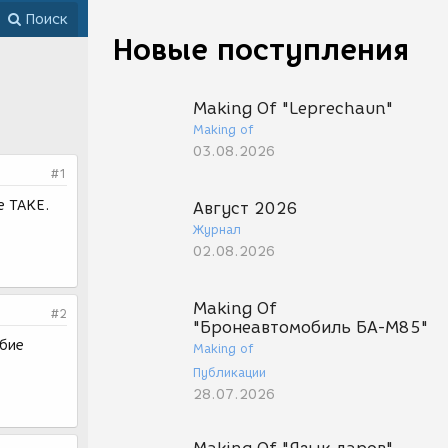
Поиск
Новые поступления
Making Of "Leprechaun"
Making of
03.08.2026
#1
е TAKE.
Август 2026
Журнал
02.08.2026
Making Of
#2
"Бронеавтомобиль БА-М85"
обие
Making of
Публикации
28.07.2026