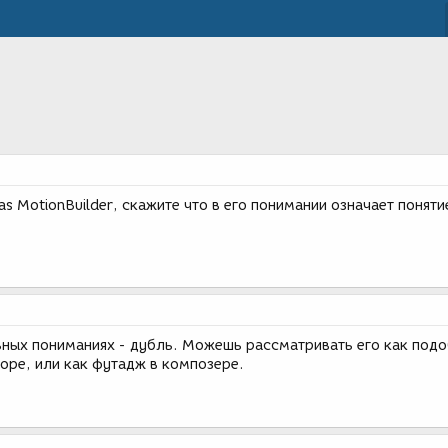
ias MotionBuilder, скажите что в его понимании означает поняти
льных пониманиях - дубль. Можешь рассматривать его как под
оре, или как футадж в композере.