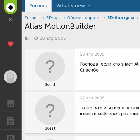
Forums
What's new
Forums
3D-арт
Общие вопросы
3D-болтуны
Alias MotionBuilder
А
Д
-
26 апр 2005
в
а
т
т
о
а
26 апр 2005
р
с
т
о
Господа, если кто знает Al
е
з
Спасибо
м
д
Гость
ы
а
Guest
н
и
я
27 апр 2005
ГАЛЕРЕЯ
то же, что и во всех оста
клипа в майском трах эдит
ПУБЛИКАЦИИ
Guest
БЛОГИ