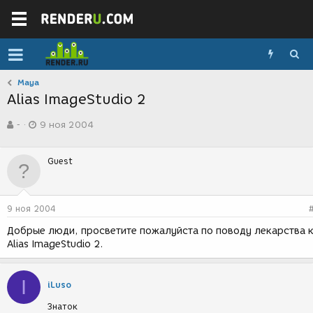
Maya
Alias ImageStudio 2
А
Д
-
9 ноя 2004
в
а
т
т
о
а
Guest
р
с
т
о
е
з
м
д
9 ноя 2004
ы
а
н
Добрые люди, просветите пожалуйста по поводу лекарства 
и
Alias ImageStudio 2.
я
I
iLuso
Знаток