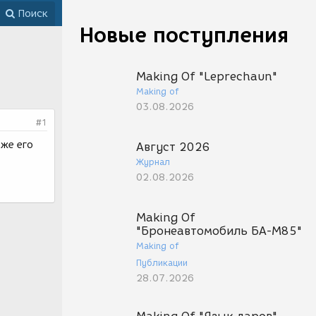
Поиск
Новые поступления
Making Of "Leprechaun"
Making of
03.08.2026
#1
 же его
Август 2026
Журнал
02.08.2026
Making Of
"Бронеавтомобиль БА-М85"
Making of
Публикации
28.07.2026