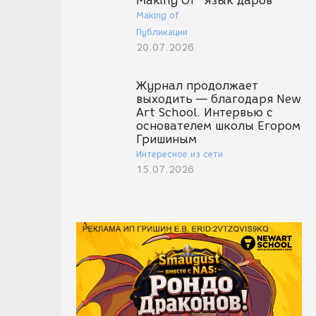
Making Of "Язык даров"
Making of
Публикации
20.07.2026
Журнал продолжает
выходить — благодаря New
Art School. Интервью с
основателем школы Егором
Гришиным
Интересное из сети
15.07.2026