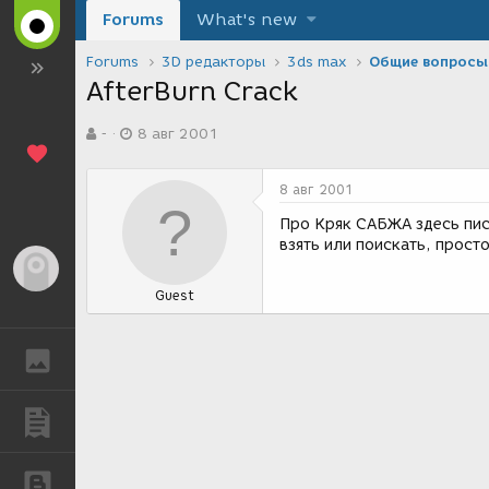
Forums
What's new
Forums
3D редакторы
3ds max
Общие вопросы
AfterBurn Crack
А
Д
-
8 авг 2001
в
а
т
т
о
а
8 авг 2001
р
с
т
о
Про Кряк САБЖА здесь писа
е
з
взять или поискать, просто
м
д
Гость
ы
а
Guest
н
и
я
ГАЛЕРЕЯ
ПУБЛИКАЦИИ
БЛОГИ