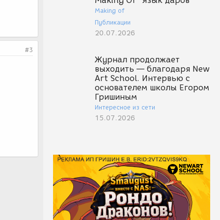
Making Of "Язык даров"
Making of
Публикации
20.07.2026
#3
Журнал продолжает
выходить — благодаря New
Art School. Интервью с
основателем школы Егором
Гришиным
Интересное из сети
15.07.2026