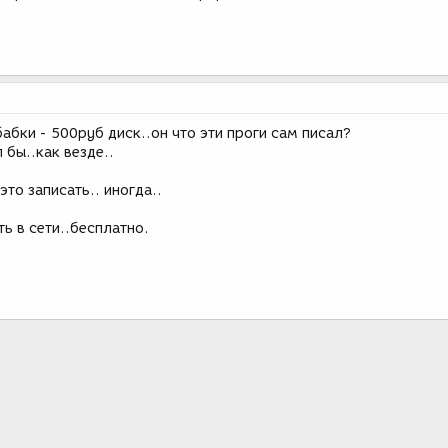
бабки - 500руб диск..он что эти проги сам писал?
 бы..как везде..
это записать.. иногда..
ть в сети..бесплатно.