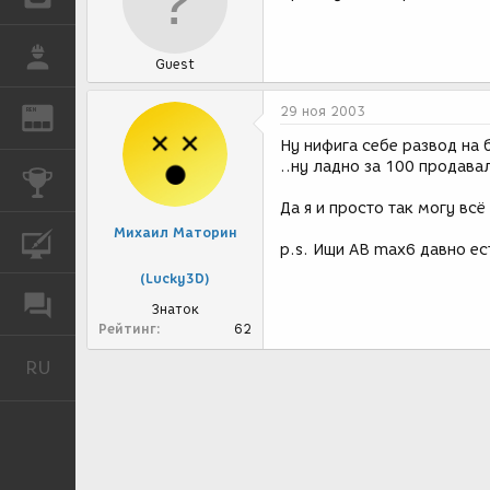
РАБОТА
Guest
29 ноя 2003
REN
ЖУРНАЛ
Ну нифига себе развод на 
..ну ладно за 100 продавал
КОНКУРСЫ
Да я и просто так могу всё 
Михаил Маторин
КУРСЫ
p.s. Ищи AB max6 давно ес
(Lucky3D)
ФОРУМ
Знаток
Рейтинг
62
RU
Русский