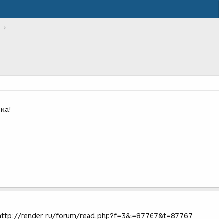
ка!
 http://render.ru/forum/read.php?f=3&i=87767&t=87767