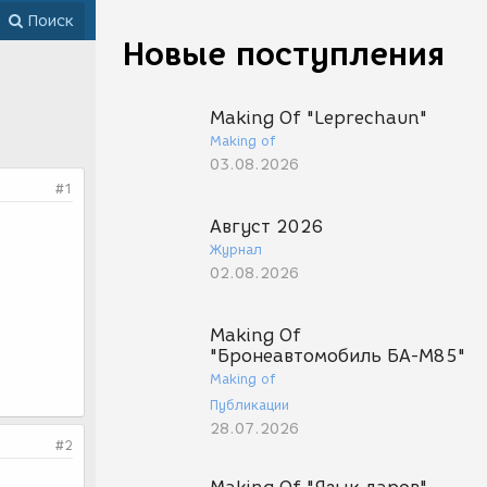
Поиск
Новые поступления
Making Of "Leprechaun"
Making of
03.08.2026
#1
Август 2026
Журнал
02.08.2026
Making Of
"Бронеавтомобиль БА-М85"
Making of
Публикации
28.07.2026
#2