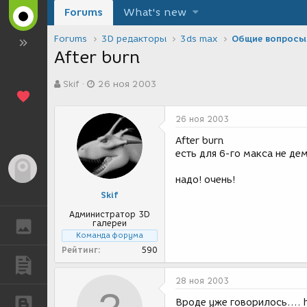
Forums
What's new
Forums
3D редакторы
3ds max
Общие вопросы
After burn
А
Д
Skif
26 ноя 2003
в
а
т
т
о
а
26 ноя 2003
р
с
т
о
After burn
е
з
есть для 6-го макса не дем
м
д
Гость
ы
а
надо! очень!
н
Skif
и
я
Администратор 3D
галереи
ГАЛЕРЕЯ
Команда форума
Рейтинг
590
ПУБЛИКАЦИИ
28 ноя 2003
Вроде уже говорилось....
БЛОГИ