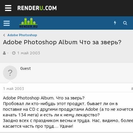
Adobe Photoshop
Adobe Photoshop Album Что за зверь?
А
Д
-
1 май 2003
в
а
т
т
о
а
Guest
р
с
т
о
е
з
м
д
1 май 2003
ы
а
н
Adobe Photoshop Album. Что за зверь?
и
Пробовал ли кто-нибудь этот продукт, бывает ли он в
я
поставке на CD с другими продуктами Adobe (а то не хочется
качать 134 мега) и есть ли к нему лекарство?
Заодно всех с праздником весны и труда. Нас, видимо, боле
касается часть про труд... Удачи!