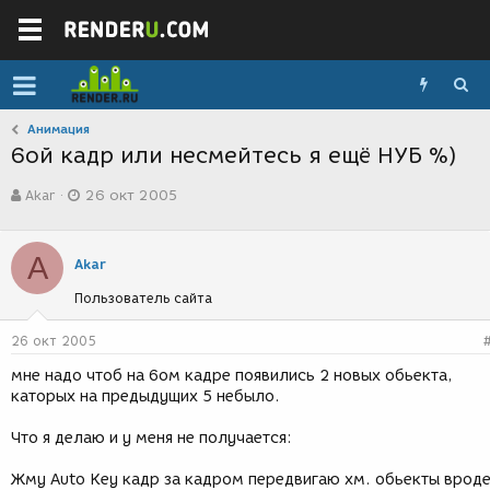
Анимация
6ой кадр или несмейтесь я ещё НУБ %)
А
Д
Akar
26 окт 2005
в
а
т
т
о
а
A
р
с
Akar
т
о
Пользователь сайта
е
з
м
д
ы
а
26 окт 2005
н
мне надо чтоб на 6ом кадре появились 2 новых обьекта,
и
каторых на предыдущих 5 небыло.
я
Что я делаю и у меня не получается:
Жму Auto Key кадр за кадром передвигаю хм. обьекты врод