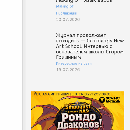
Making Of "Язык даров"
Making of
Публикации
20.07.2026
Журнал продолжает
выходить — благодаря New
Art School. Интервью с
основателем школы Егором
Гришиным
Интересное из сети
15.07.2026