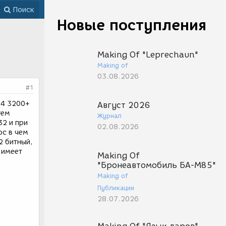
Поиск
Новые поступления
Making Of "Leprechaun"
Making of
03.08.2026
#1
64 3200+
Август 2026
тем
Журнал
32 и при
02.08.2026
ос в чем
2 битный,
 имеет
Making Of
"Бронеавтомобиль БА-М85"
Making of
Публикации
28.07.2026