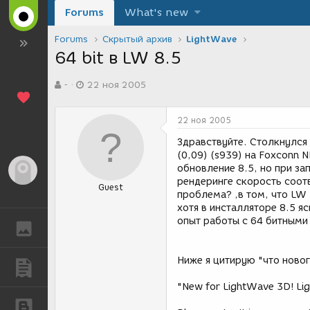
Forums
What's new
Forums
Скрытый архив
LightWave
64 bit в LW 8.5
А
Д
-
22 ноя 2005
в
а
т
т
о
а
22 ноя 2005
р
с
т
о
Здравствуйте. Столкнулся 
е
з
(0,09) (s939) на Foxconn 
м
д
обновление 8.5, но при за
Гость
ы
а
рендеринге скорость соот
Guest
н
проблема? ,в том, что LW 
и
хотя в инсталляторе 8.5 я
я
опыт работы с 64 битными
ГАЛЕРЕЯ
Ниже я цитирую "что новог
ПУБЛИКАЦИИ
"New for LightWave 3D! Lig
БЛОГИ