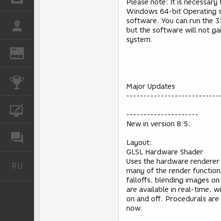
Please note: It is necessary
Windows 64-bit Operating s
software. You can run the 3
РАБОТА
but the software will not ga
system.
REN
ЖУРНАЛ
КОНКУРСЫ
Major Updates
---------------------------
КУРСЫ
---------------------
New in version 8.5:
ФОРУМ
Layout:
GLSL Hardware Shader
Uses the hardware renderer 
RU
Русский
many of the render functions 
falloffs, blending images on 
are available in real-time, w
on and off. Procedurals are
now.