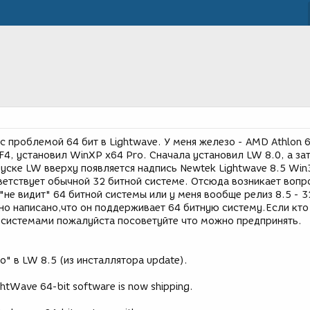
с проблемой 64 бит в Lightwave. У меня железо - AMD Athlon 
NF4, установил WinXP x64 Pro. Сначала установил LW 8.0, а за
пуске LW вверху появляется надпись Newtek Lightwave 8.5 Win
ветствует обычной 32 битной системе. Отсюда возникает вопр
"не видит" 64 битной системы или у меня вообще релиз 8.5 - 3
сно написано,что он поддерживает 64 битную систему.Если кто
 системами пожалуйста посоветуйте что можно предпринять.
о" в LW 8.5 (из инсталлятора update).
htWave 64-bit software is now shipping.