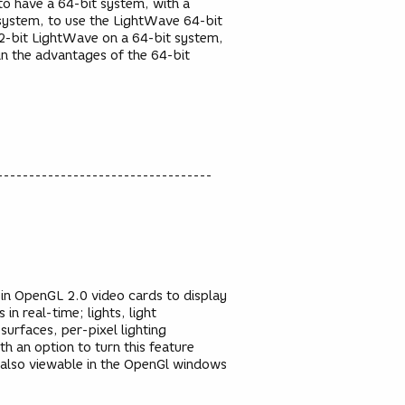
 to have a 64-bit system, with a
ystem, to use the LightWave 64-bit
2-bit LightWave on a 64-bit system,
in the advantages of the 64-bit
----------------------------------
in OpenGL 2.0 video cards to display
in real-time; lights, light
surfaces, per-pixel lighting
ith an option to turn this feature
 also viewable in the OpenGl windows