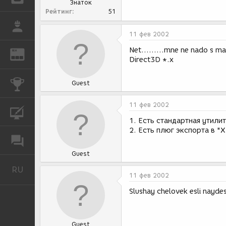
Знаток
Рейтинг
51
РАБОТА
11 фев 2002
Net.........mne ne nado s m
REN
ЖУРНАЛ
Direct3D *.x
КОНКУРСЫ
Guest
11 фев 2002
КУРСЫ
1. Есть стандартная утилит
2. Есть плюг экспорта в "
ФОРУМ
Guest
RU
Русский
11 фев 2002
Slushay chelovek esli nayde
Guest