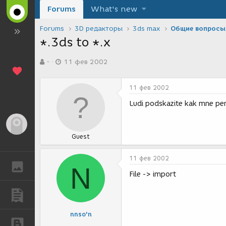
Forums
What's new
Forums
3D редакторы
3ds max
Общие вопросы
*.3ds to *.x
А
Д
-
11 фев 2002
в
а
т
т
о
а
11 фев 2002
р
с
т
о
Ludi podskazite kak mne pere
е
з
м
д
Гость
ы
а
Guest
н
и
я
11 фев 2002
ГАЛЕРЕЯ
N
File -> import
ПУБЛИКАЦИИ
nnso'n
БЛОГИ