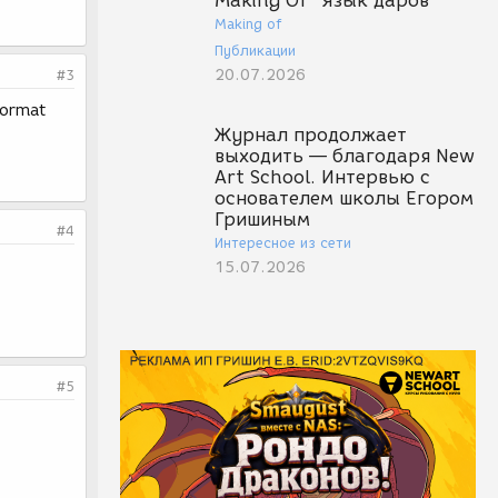
Making Of "Язык даров"
Making of
Публикации
20.07.2026
#3
format
Журнал продолжает
выходить — благодаря New
Art School. Интервью с
основателем школы Егором
Гришиным
#4
Интересное из сети
15.07.2026
#5