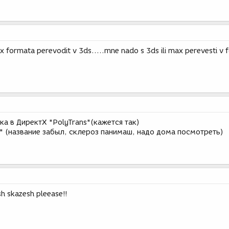
ax formata perevodit v 3ds.....mne nado s 3ds ili max perevesti v 
ка в ДиректХ "PolyTrans"(кажется так)
Х" (название забыл, склероз панимаш, надо дома посмотреть)
sh skazesh pleease!!