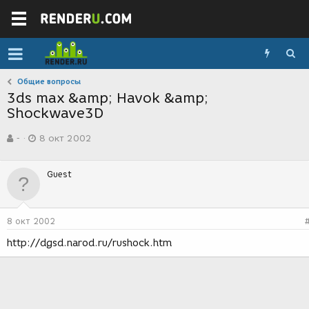
Общие вопросы
3ds max &amp; Havok &amp;
Shockwave3D
А
Д
-
8 окт 2002
в
а
т
т
о
а
Guest
р
с
т
о
е
з
м
д
8 окт 2002
ы
а
н
http://dgsd.narod.ru/rushock.htm
и
я