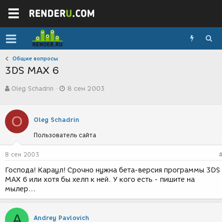
Общие вопросы
3DS MAX 6
А
Д
Oleg Schadrin
8 сен 2003
в
а
т
т
о
а
O
р
с
Oleg Schadrin
т
о
Пользователь сайта
е
з
м
д
ы
а
8 сен 2003
н
Господа! Караул! Срочно нужна бета-версия программы 3DS
и
MAX 6 или хотя бы хелп к ней. У кого есть - пишите на
я
мылер...
A
Andrey Pavlovich