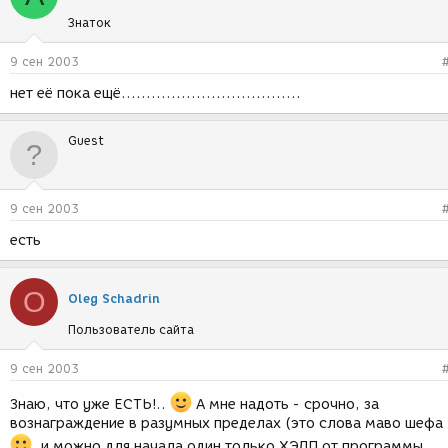
Знаток
9 сен 2003
нет её пока ещё....................................
Guest
9 сен 2003
есть
O
Oleg Schadrin
Пользователь сайта
9 сен 2003
Знаю, что уже ЕСТЬ!..
А мне надоть - срочно, за
вознаграждение в разумных пределах (это слова маво шефа
, и можно для начала один только ХЭЛП от программы...