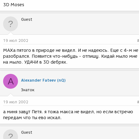
3D Moses
Guest
19 июл 2002
MAXa пятого в природе не видел. И не надеюсь. Еще с 4-м не
разобрался. Появится что-нибудь - отпишу. Кидай мыло мне
на мыло. УДАЧИ в 3D dебрях.
A
Alexander Fateev (nQ)
Знаток
19 июл 2002
а миня завут Петя. я тожа макса не видел, но если встречю
передам что ты ево искал.
Guest