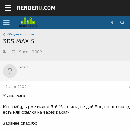
Общие вопросы
3DS MAX 5
А
Д
-
19 июл 2002
в
а
т
т
о
а
Guest
р
с
т
о
е
з
м
д
19 июл 2002
ы
а
н
Уважаемые,
и
я
Кто-нибудь уже видел 5-й Макс или, не дай Бог, на лотках г
есть или ссылка на варез какая?
Заранее спасибо.