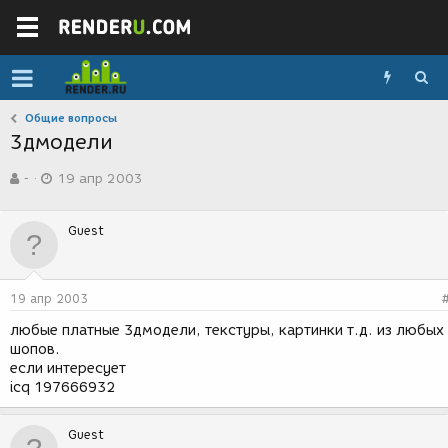
Общие вопросы
3дмодели
А
Д
-
19 апр 2003
в
а
т
т
о
а
Guest
р
с
т
о
е
з
м
д
19 апр 2003
ы
а
н
любые платные 3дмодели, текстуры, картинки т.д. из любых
и
шопов.
я
если интересует
icq 197666932
Guest