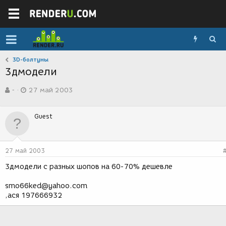
3D-болтуны
3дмодели
А
Д
-
27 май 2003
в
а
т
т
о
а
Guest
р
с
т
о
е
з
м
д
27 май 2003
ы
а
н
3дмодели с разных шопов на 60-70% дешевле
и
я
smo66ked@yahoo.com
,ася 197666932