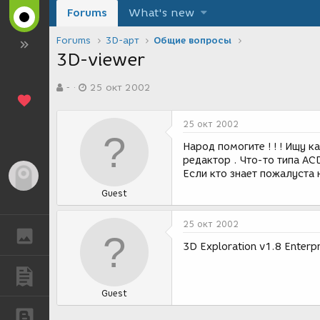
Forums
What's new
Forums
3D-арт
Общие вопросы
3D-viewer
А
Д
-
25 окт 2002
в
а
т
т
о
а
25 окт 2002
р
с
т
о
Народ помогите ! ! ! Ищу 
е
з
редактор . Что-то типа AC
м
д
Если кто знает пожалуста 
Гость
ы
а
Guest
н
и
я
25 окт 2002
ГАЛЕРЕЯ
3D Exploration v1.8 Enterpr
ПУБЛИКАЦИИ
Guest
БЛОГИ