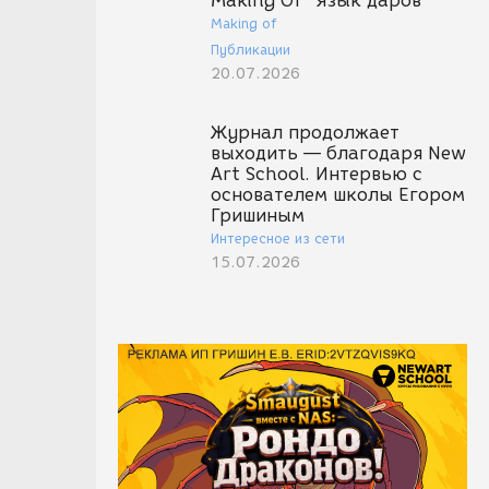
Making Of "Язык даров"
Making of
Публикации
20.07.2026
Журнал продолжает
выходить — благодаря New
Art School. Интервью с
основателем школы Егором
Гришиным
Интересное из сети
15.07.2026