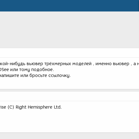
какой-нибудь вьювер трёхмерных моделей , именно вьювер , а 
DSee или тому подобное.
напишите или бросьте ссылочку.
ise (C) Right Hemisphere Ltd.