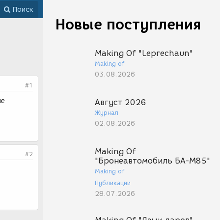
Поиск
Новые поступления
Making Of "Leprechaun"
Making of
03.08.2026
#1
не
Август 2026
Журнал
02.08.2026
Making Of
#2
"Бронеавтомобиль БА-М85"
Making of
Публикации
28.07.2026