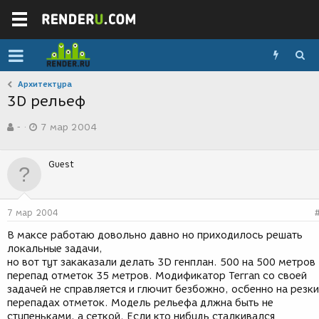
Архитектура
3D рельеф
А
Д
-
7 мар 2004
в
а
т
т
о
а
Guest
р
с
т
о
е
з
м
д
7 мар 2004
ы
а
н
В максе работаю довольно давно но приходилось решать
и
локальные задачи,
я
но вот тут закаказали делать 3D генплан. 500 на 500 метров
перепад отметок 35 метров. Модификатор Terran со своей
задачей не справляется и глючит безбожно, осбенно на резк
перепадах отметок. Модель рельефа длжна быть не
ступеньками, а сеткой. Если кто нибудь сталкивался