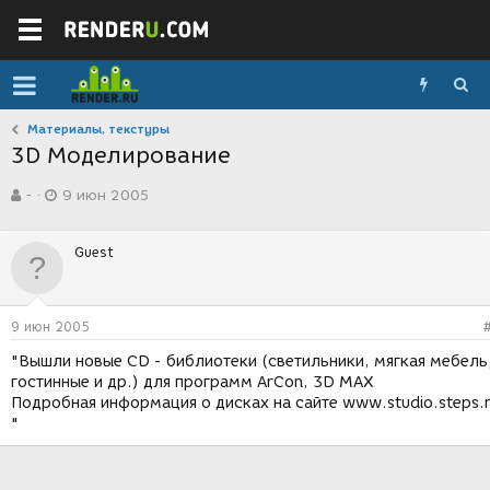
Материалы, текстуры
3D Моделирование
А
Д
-
9 июн 2005
в
а
т
т
о
а
Guest
р
с
т
о
е
з
м
д
9 июн 2005
ы
а
н
"Вышли новые CD - библиотеки (светильники, мягкая мебель
и
гостинные и др.) для программ ArCon, 3D MAX
я
Подробная информация о дисках на сайте www.studio.steps.
"