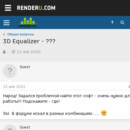
Общие вопросы
3D Equalizer - ???
А
Д
-
22 янв 2002
в
а
т
т
о
а
Guest
р
с
т
о
е
з
м
д
22 янв 2002
ы
а
н
Народ! Задался проблемой найти этот софт - очень нужно дл
и
работы!!! Подскажите - где!
я
ЗЫ. В форуме искал в разных комбинациях.....
Guest