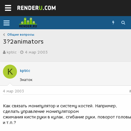
Общие вопросы
3?2animators
А
Д
kpblc
4 мар 2003
в
а
т
т
о
а
K
р
с
kpblc
т
о
Знаток
е
з
м
д
ы
а
4 мар 2003
н
и
Как связать монипулятор и систему костей. Например,
я
сделать управление монипулятором
сжимания кисти руки в кулак, сгибание руки, поворот головы
и т.п.?