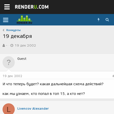
Конкурсы
19 декабря
А
Д
-
19 дек 2002
в
а
т
т
о
а
Guest
р
с
т
о
е
з
м
д
19 дек 2002
ы
а
н
И что теперь будет? какая дальнейшая схема действий?
и
я
как мы узнаем, кто попал в топ 15, а кто нет?
L
Livencov Alexander